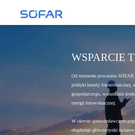
WSPARCIE 
Od momentu powstania SOFAR prze
polityki branży fotowoltaicznej,
gospodarczego, warunkami środow
energii fotowoltaicznej.
W okresie sprawozdawczym popyt
eksploruje główne rynki światowe