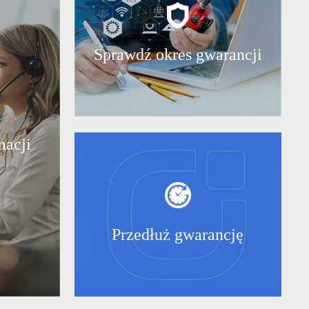
Sprawdź okres gwarancji
macji
Przedłuż gwarancję