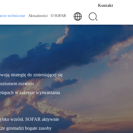
Kontakt
rcie techniczne
Aktualności
O SOFAR
ją strategię do zmieniającej się
ę poziomem rozwoju
 etapach w zakresie wytwarzania
szybko wzrósł. SOFAR aktywnie
także gromadzi bogate zasoby