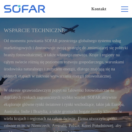
Kontakt
WSPARCIE TECHNICZNE
Od momentu powstania SOFAR przestrzega globalnego systemu usług
marketingowych i dostosowuje swoją strategię do zmieniającej się polityki
branży fotowoltaicznej, a także własnego rozwoju. Kraje i regiony na
cąłym swiecie różnią się poziomem rozwoju gospodarczego, warunkami
środowiska naturalnego i zużyciem energii, dlatego znajdują się na
różnych etapach w zakresie wytwarzania energii fotowoltaicznej.
W okresie sprawozdawczym popyt na falowniki fotowoltaiczne na
dojrzałych rynkach zagranicznych szybko wzrósł. SOFAR aktywnie
eksploruje główne rynki światowe i rynki wschodzące, takie jak Europa,
Australia, Indie i Brazylia, a także gromadzi bogate zasoby klientów w
wielu krajach i regionach na całym świecie. Firma utworzyła spółki
zależne m.in. w Niemczech, Australii, Polsce, Korei Południowej, aby