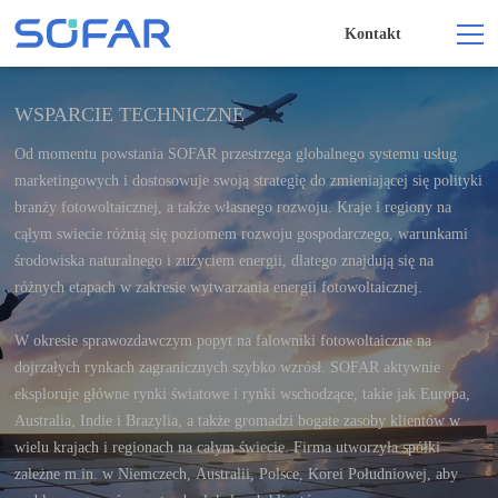
Kontakt
WSPARCIE TECHNICZNE
Od momentu powstania SOFAR przestrzega globalnego systemu usług
marketingowych i dostosowuje swoją strategię do zmieniającej się polityki
branży fotowoltaicznej, a także własnego rozwoju. Kraje i regiony na
cąłym swiecie różnią się poziomem rozwoju gospodarczego, warunkami
środowiska naturalnego i zużyciem energii, dlatego znajdują się na
różnych etapach w zakresie wytwarzania energii fotowoltaicznej.
W okresie sprawozdawczym popyt na falowniki fotowoltaiczne na
dojrzałych rynkach zagranicznych szybko wzrósł. SOFAR aktywnie
eksploruje główne rynki światowe i rynki wschodzące, takie jak Europa,
Australia, Indie i Brazylia, a także gromadzi bogate zasoby klientów w
wielu krajach i regionach na całym świecie. Firma utworzyła spółki
zależne m.in. w Niemczech, Australii, Polsce, Korei Południowej, aby