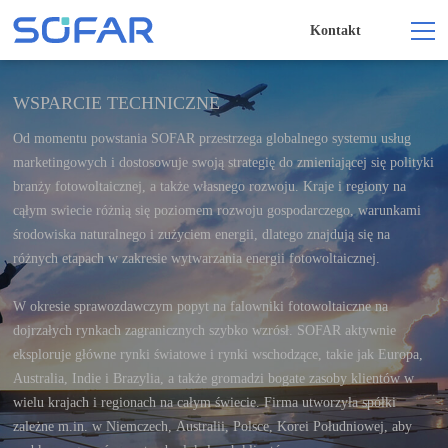
Kontakt
WSPARCIE TECHNICZNE
Od momentu powstania SOFAR przestrzega globalnego systemu usług
marketingowych i dostosowuje swoją strategię do zmieniającej się polityki
branży fotowoltaicznej, a także własnego rozwoju. Kraje i regiony na
cąłym swiecie różnią się poziomem rozwoju gospodarczego, warunkami
środowiska naturalnego i zużyciem energii, dlatego znajdują się na
różnych etapach w zakresie wytwarzania energii fotowoltaicznej.
W okresie sprawozdawczym popyt na falowniki fotowoltaiczne na
dojrzałych rynkach zagranicznych szybko wzrósł. SOFAR aktywnie
eksploruje główne rynki światowe i rynki wschodzące, takie jak Europa,
Australia, Indie i Brazylia, a także gromadzi bogate zasoby klientów w
wielu krajach i regionach na całym świecie. Firma utworzyła spółki
zależne m.in. w Niemczech, Australii, Polsce, Korei Południowej, aby