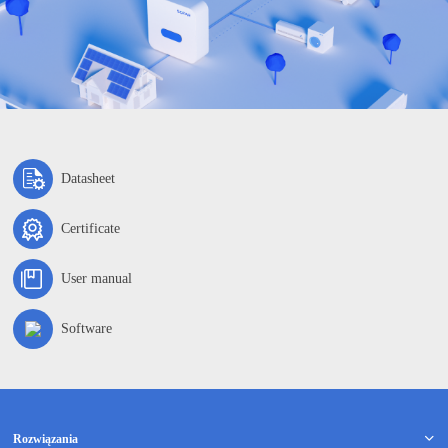
Datasheet
Certificate
User manual
Software
Rozwiązania